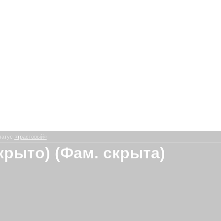
татус
«трастовый»
скрыто) (Фам. скрыта)