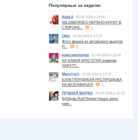
Популярные за неделю
Nata.li
05.08.2026 в 16:56
WILDBERRIES НЕРВНО КУРИТ В
СТОРОНК...
1
Olgs
04.08.2026 в 17:28
Фото вещей из китайского выкупа!
П...
3
комсомолочка
01.08.2026 в 13:45
НУ КАКАЯ КРАСОТА!!! новинки
ЧАРУТТ...
Мил@н@
01.08.2026 в 13:22
ЕЛЛЕТТО!!!ДИКАЯ РАСПРОДАЖА
НА ВСЁ!!!ФИНАЛ!
1
ЛУЧШАЯ МАРКА
04.08.2026 в 16:02
[b]Обувь Ralf Ringer Наша цена
ниж...