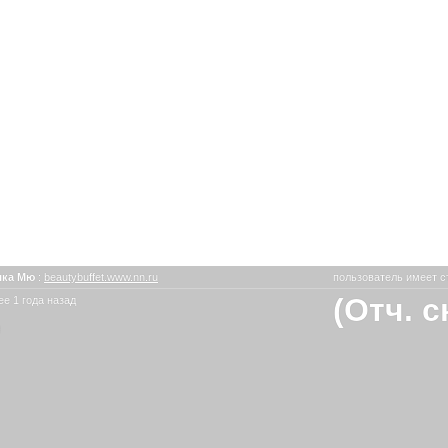
шка Мю
:
beautybuffet.www.nn.ru
пользователь имеет с
(Отч. 
е 1 года назад
ю