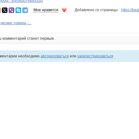
food/...#product-4885330
Мне нравится
Добавлено со страницы:
https://be
ческие товары -...
ш комментарий станет первым
мментарии необходимо
авторизоваться
или
зарегистрироваться