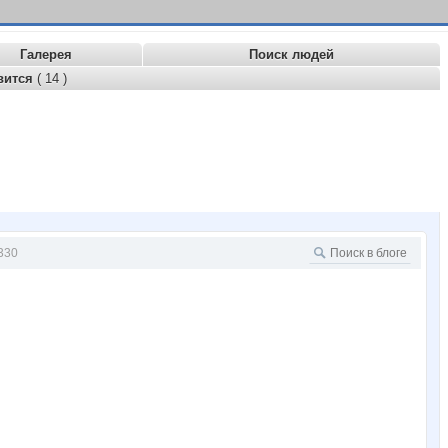
Галерея
Поиск людей
вится
( 14 )
330