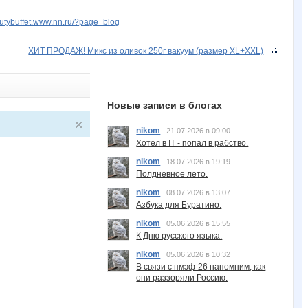
autybuffet.www.nn.ru/?page=blog
ХИТ ПРОДАЖ! Микс из оливок 250г вакуум (размер XL+XXL)
Новые записи в блогах
nikom
21.07.2026 в 09:00
Хотел в IT - попал в рабство.
nikom
18.07.2026 в 19:19
Полдневное лето.
nikom
08.07.2026 в 13:07
Азбука для Буратино.
nikom
05.06.2026 в 15:55
К Дню русского языка.
nikom
05.06.2026 в 10:32
В связи с пмэф-26 напомним, как
они раззоряли Россию.