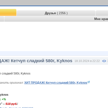
Друзья
( 2356 )
Мне нра
АЖ! Кетчуп сладкий 580г, Kyknos
18.10.2024 в 22:22
анить оригинал:
ХИТ ПРОДАЖ! Кетчуп сладкий 580г, Kyknos
Kyknos
. +%
" --
518 руб.
/