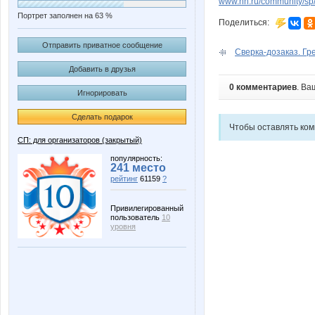
www.nn.ru/community/sp/
Портрет заполнен на 63 %
Поделиться:
Отправить приватное сообщение
Сверка-дозаказ. Гре
Добавить в друзья
0 комментариев
. Ва
Игнорировать
Сделать подарок
Чтобы оставлять ко
СП: для организаторов (закрытый)
популярность:
241 место
рейтинг
61159
?
Привилегированный
пользователь
10
уровня