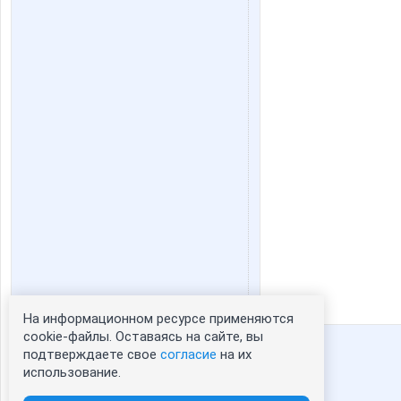
На информационном ресурсе применяются
Статистика портрета:
cookie-файлы. Оставаясь на сайте, вы
подтверждаете свое
согласие
на их
сейчас просматривают портрет - 0
использование.
зарегистрированные пользователи
посетившие портрет за 7 дней - 2