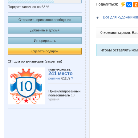
Поделиться:
Портрет заполнен на 63 %
Все для художников.
Отправить приватное сообщение
Добавить в друзья
0 комментариев
. Ва
Игнорировать
Чтобы оставлять ко
Сделать подарок
СП: для организаторов (закрытый)
популярность:
241 место
рейтинг
61159
?
Привилегированный
пользователь
10
уровня