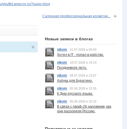
autybuffet.www.nn.ru/?page=blog
Салонная профессиональная косметик...
Новые записи в блогах
nikom
21.07.2026 в 09:00
Хотел в IT - попал в рабство.
nikom
18.07.2026 в 19:19
Полдневное лето.
nikom
08.07.2026 в 13:07
Азбука для Буратино.
nikom
05.06.2026 в 15:55
К Дню русского языка.
nikom
05.06.2026 в 10:32
В связи с пмэф-26 напомним, как
они раззоряли Россию.
Популярные за неделю