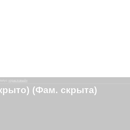
татус
«трастовый»
скрыто) (Фам. скрыта)