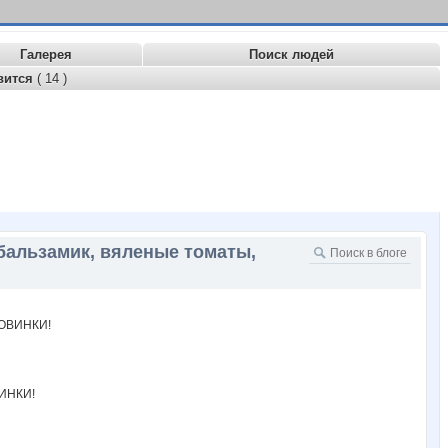
Галерея
Поиск людей
вится
( 14 )
 бальзамик, вяленые томаты,
ВИНКИ!