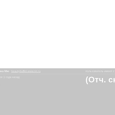
шка Мю
:
beautybuffet.www.nn.ru
пользователь имеет с
(Отч. 
е 1 года назад
ю