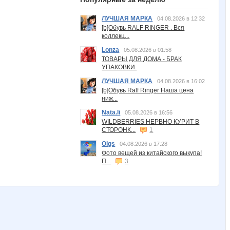
ЛУЧШАЯ МАРКА
04.08.2026 в 12:32
[b]Обувь RALF RINGER . Вся
коллекц...
Lonza
05.08.2026 в 01:58
ТОВАРЫ ДЛЯ ДОМА - БРАК
УПАКОВКИ.
ЛУЧШАЯ МАРКА
04.08.2026 в 16:02
[b]Обувь Ralf Ringer Наша цена
ниж...
Nata.li
05.08.2026 в 16:56
WILDBERRIES НЕРВНО КУРИТ В
СТОРОНК...
1
Olgs
04.08.2026 в 17:28
Фото вещей из китайского выкупа!
П...
3