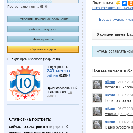
Поделиться:
Портрет заполнен на 63 %
https://beautybuffet.www.
Отправить приватное сообщение
Все для художников. 
Добавить в друзья
0 комментариев
. Ва
Игнорировать
Сделать подарок
Чтобы оставлять ко
СП: для организаторов (закрытый)
популярность:
241 место
Новые записи в бл
рейтинг
61159
?
nikom
21.07.202
Хотел в IT - поп
Привилегированный
пользователь
10
nikom
18.07.202
уровня
Полдневное лет
nikom
08.07.202
Азбука для Бура
Статистика портрета:
nikom
05.06.202
сейчас просматривают портрет - 0
К Дню русского 