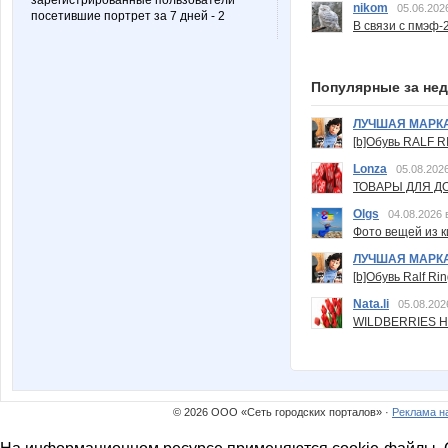
зарегистрированные пользователи
nikom
05.06.202
посетившие портрет за 7 дней - 2
В связи с пмэф-
Популярные за не
ЛУЧШАЯ МАРК
[b]Обувь RALF RI
Lonza
05.08.2026
ТОВАРЫ ДЛЯ ДО
Olgs
04.08.2026 
Фото вещей из ки
ЛУЧШАЯ МАРК
[b]Обувь Ralf Ri
Nata.li
05.08.202
WILDBERRIES Н
© 2026 ООО «Сеть городских порталов» ·
Реклама н