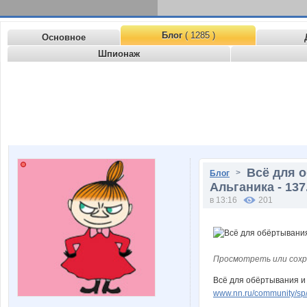
Блог
( 1285 )
Основное
Шпионаж
Всё для о
>
Блог
Альганика - 13
в 13:16
201
Просмотреть или сохр
Всё для обёртывания и
www.nn.ru/community/sp/m