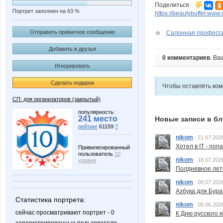
Поделиться:
Портрет заполнен на 63 %
https://beautybuffet.www.
Отправить приватное сообщение
Салонная професси
Добавить в друзья
0 комментариев
. Ва
Игнорировать
Сделать подарок
Чтобы оставлять ко
СП: для организаторов (закрытый)
популярность:
241 место
Новые записи в бл
рейтинг
61159
?
nikom
21.07.202
Хотел в IT - поп
Привилегированный
пользователь
10
nikom
18.07.202
уровня
Полдневное лет
nikom
08.07.202
Азбука для Бура
Статистика портрета:
nikom
05.06.202
сейчас просматривают портрет - 0
К Дню русского 