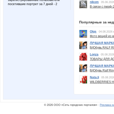
зарегистрированные пользователи
nikom
05.06.202
посетившие портрет за 7 дней - 2
В связи с пмэф-
Популярные за не
Olgs
04.08.2026 
Фото вещей из ки
ЛУЧШАЯ МАРК
[b]Обувь RALF RI
Lonza
05.08.2026
ТОВАРЫ ДЛЯ ДО
ЛУЧШАЯ МАРК
[b]Обувь Ralf Ri
Nata.li
05.08.202
WILDBERRIES Н
© 2026 ООО «Сеть городских порталов» ·
Реклама н