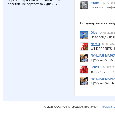
зарегистрированные пользователи
nikom
05.06.202
посетившие портрет за 7 дней - 2
В связи с пмэф-
Популярные за не
Olgs
04.08.2026 
Фото вещей из ки
Nata.li
05.08.202
WILDBERRIES Н
ЛУЧШАЯ МАРК
[b]Обувь Ralf Ri
Lonza
05.08.2026
ТОВАРЫ ДЛЯ ДО
ЛУЧШАЯ МАРК
[b]Обувь RALF RI
© 2026 ООО «Сеть городских порталов» ·
Реклама н