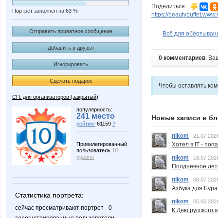
Поделиться:
Портрет заполнен на 63 %
https://beautybuffet.www.
Отправить приватное сообщение
Всё для обёртывания
Добавить в друзья
0 комментариев
. Ва
Игнорировать
Сделать подарок
Чтобы оставлять ко
СП: для организаторов (закрытый)
популярность:
241 место
Новые записи в бл
рейтинг
61159
?
nikom
21.07.202
Привилегированный
Хотел в IT - поп
пользователь
10
уровня
nikom
18.07.202
Полдневное лет
nikom
08.07.202
Азбука для Бура
Статистика портрета:
nikom
05.06.202
сейчас просматривают портрет - 0
К Дню русского 