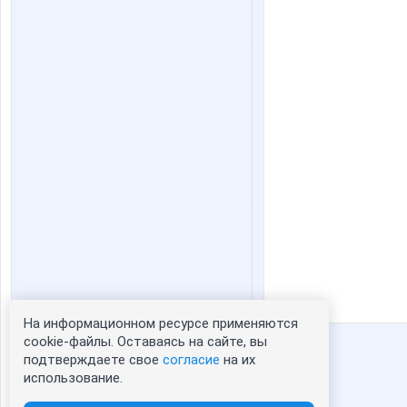
На информационном ресурсе применяются
Статистика портрета:
cookie-файлы. Оставаясь на сайте, вы
подтверждаете свое
согласие
на их
сейчас просматривают портрет - 0
использование.
зарегистрированные пользователи
посетившие портрет за 7 дней - 2