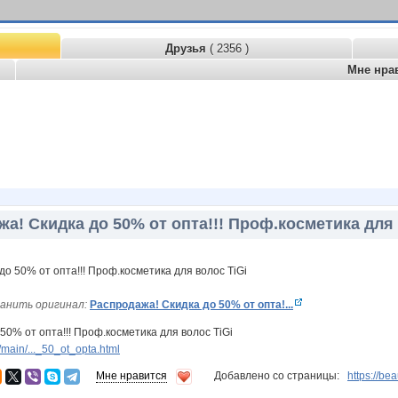
Друзья
( 2356 )
Мне нра
а! Скидка до 50% от опта!!! Проф.косметика для 
анить оригинал:
Распродажа! Скидка до 50% от опта!...
50% от опта!!! Проф.косметика для волос TiGi
main/..._50_ot_opta.html
Мне нравится
Добавлено со страницы:
https://be