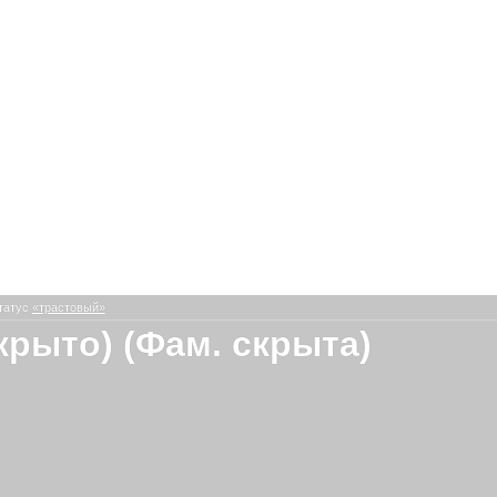
татус
«трастовый»
скрыто) (Фам. скрыта)