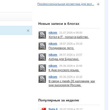
Профессиональная косметика для вол...
Новые записи в блогах
nikom
21.07.2026 в 09:00
Хотел в IT - попал в рабство.
nikom
18.07.2026 в 19:19
Полдневное лето.
nikom
08.07.2026 в 13:07
Азбука для Буратино.
nikom
05.06.2026 в 15:55
К Дню русского языка.
nikom
05.06.2026 в 10:32
В связи с пмэф-26 напомним, как
они раззоряли Россию.
Популярные за неделю
Nata.li
30.07.2026 в 20:17