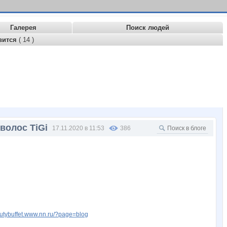
Галерея
Поиск людей
вится
( 14 )
волос TiGi
17.11.2020 в 11:53
386
autybuffet.www.nn.ru/?page=blog