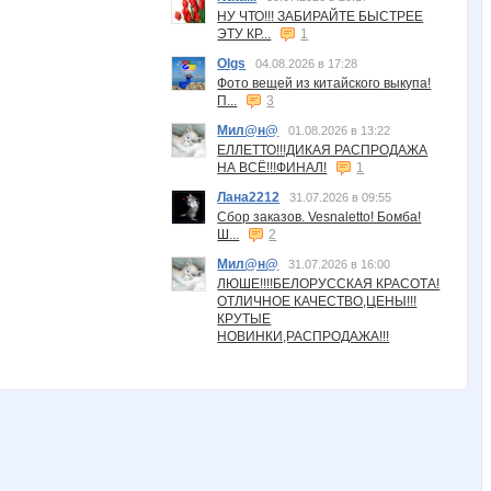
НУ ЧТО!!! ЗАБИРАЙТЕ БЫСТРЕЕ
ЭТУ КР...
1
Olgs
04.08.2026 в 17:28
Фото вещей из китайского выкупа!
П...
3
Мил@н@
01.08.2026 в 13:22
ЕЛЛЕТТО!!!ДИКАЯ РАСПРОДАЖА
НА ВСЁ!!!ФИНАЛ!
1
Лана2212
31.07.2026 в 09:55
Сбор заказов. Vesnaletto! Бомба!
Ш...
2
Мил@н@
31.07.2026 в 16:00
ЛЮШЕ!!!!БЕЛОРУССКАЯ КРАСОТА!
ОТЛИЧНОЕ КАЧЕСТВО,ЦЕНЫ!!!
КРУТЫЕ
НОВИНКИ,РАСПРОДАЖА!!!