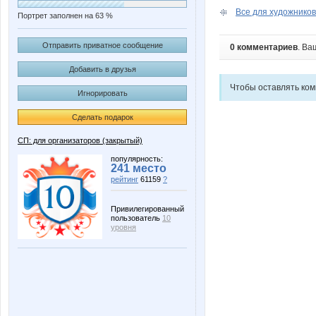
Все для художников.
Портрет заполнен на 63 %
Отправить приватное сообщение
0 комментариев
. Ва
Добавить в друзья
Чтобы оставлять ко
Игнорировать
Сделать подарок
СП: для организаторов (закрытый)
популярность:
241 место
рейтинг
61159
?
Привилегированный
пользователь
10
уровня