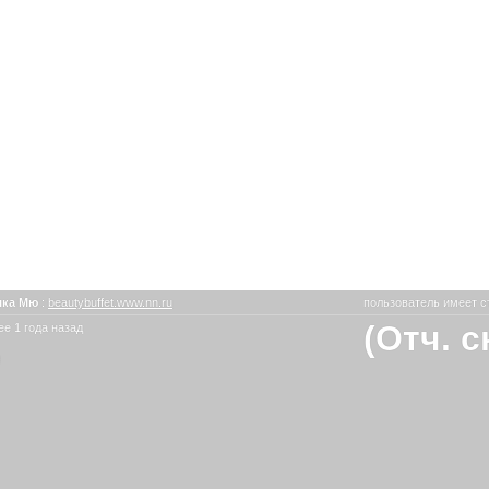
шка Мю
:
beautybuffet.www.nn.ru
пользователь имеет с
(Отч. 
е 1 года назад
ю