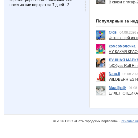
зарегистрированные пользователи
В связи с пмэф-
посетившие портрет за 7 дней - 2
Популярные за не
Olgs
04.08.2026 
Фото вещей из ки
комсомолочка
НУ КАКАЯ КРАСОТ
ЛУЧШАЯ МАРК
[b]Обувь Ralf Ri
Nata.li
05.08.202
WILDBERRIES Н
Мил@н@
01.08
ЕЛЛЕТТО!!!ДИК
© 2026 ООО «Сеть городских порталов» ·
Реклама н