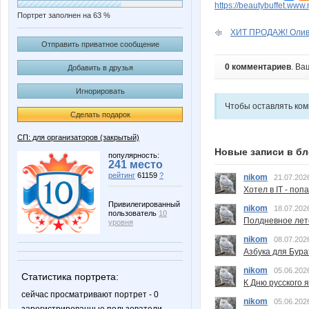
https://beautybuffet.www
Портрет заполнен на 63 %
ХИТ ПРОДАЖ! Оливк
Отправить приватное сообщение
0 комментариев
. Ва
Добавить в друзья
Игнорировать
Чтобы оставлять ко
Сделать подарок
СП: для организаторов (закрытый)
Новые записи в бл
популярность:
241 место
рейтинг
61159
?
nikom
21.07.202
Хотел в IT - поп
Привилегированный
nikom
18.07.202
пользователь
10
Полдневное лет
уровня
nikom
08.07.202
Азбука для Бура
nikom
05.06.202
Статистика портрета:
К Дню русского 
сейчас просматривают портрет - 0
nikom
05.06.202