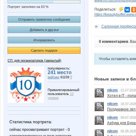
www.nn.ru/community/sp/
Портрет заполнен на 63 %
Поделиться:
https://beautybuffet.www.
Отправить приватное сообщение
Салонная професси
Добавить в друзья
Игнорировать
0 комментариев
. Ва
Сделать подарок
Чтобы оставлять ко
СП: для организаторов (закрытый)
популярность:
241 место
рейтинг
61159
?
Новые записи в бл
nikom
Привилегированный
21.07.202
пользователь
10
Хотел в IT - поп
уровня
nikom
18.07.202
Полдневное лет
nikom
08.07.202
Статистика портрета:
Азбука для Бура
сейчас просматривают портрет - 0
nikom
05.06.202