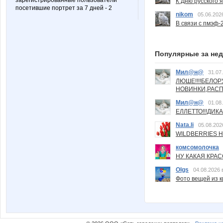
зарегистрированные пользователи
К Дню русского 
посетившие портрет за 7 дней - 2
nikom
05.06.202
В связи с пмэф-
Популярные за не
Мил@н@
31.07
ЛЮШЕ!!!!БЕЛО
НОВИНКИ,РАСП
Мил@н@
01.08
ЕЛЛЕТТО!!!ДИК
Nata.li
05.08.202
WILDBERRIES Н
комсомолочка
НУ КАКАЯ КРАСОТ
Olgs
04.08.2026 
Фото вещей из ки