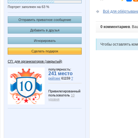
Портрет заполнен на 63 %
Всё для обёртывания
Отправить приватное сообщение
0 комментариев
. Ва
Добавить в друзья
Игнорировать
Чтобы оставлять ко
Сделать подарок
СП: для организаторов (закрытый)
популярность:
241 место
рейтинг
61159
?
Привилегированный
пользователь
10
уровня