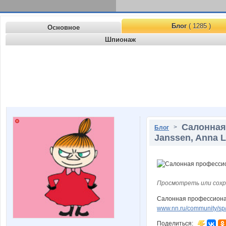
Блог
( 1285 )
Основное
Шпионаж
Салонная 
>
Блог
Janssen, Anna L
Просмотреть или сохр
Салонная профессиональ
www.nn.ru/community/sp/
Поделиться: