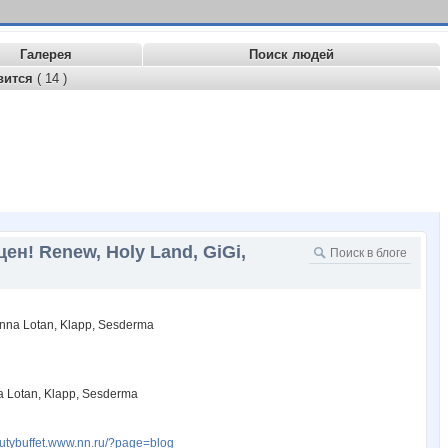
Галерея
Поиск людей
вится
( 14 )
н! Renew, Holy Land, GiGi,
 Lotan, Klapp, Sesderma
autybuffet.www.nn.ru/?page=blog