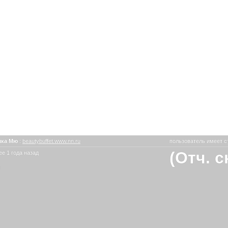
шка Мю
:
beautybuffet.www.nn.ru
пользователь имеет с
(Отч. 
е 1 года назад
ю