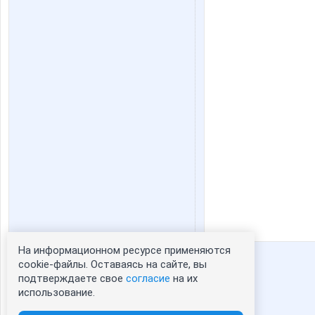
На информационном ресурсе применяются
Статистика портрета:
cookie-файлы. Оставаясь на сайте, вы
подтверждаете свое
согласие
на их
сейчас просматривают портрет - 0
использование.
зарегистрированные пользователи
посетившие портрет за 7 дней - 2