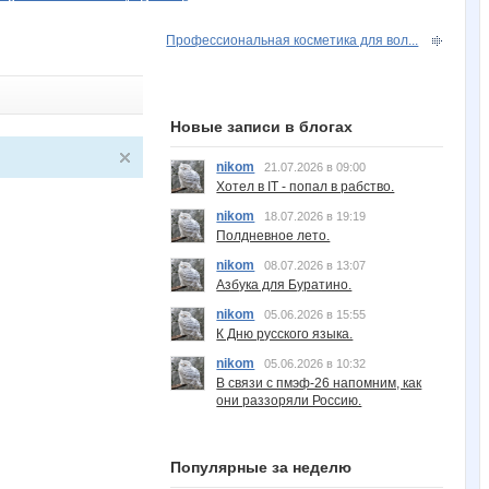
Профессиональная косметика для вол...
Новые записи в блогах
nikom
21.07.2026 в 09:00
Хотел в IT - попал в рабство.
nikom
18.07.2026 в 19:19
Полдневное лето.
nikom
08.07.2026 в 13:07
Азбука для Буратино.
nikom
05.06.2026 в 15:55
К Дню русского языка.
nikom
05.06.2026 в 10:32
В связи с пмэф-26 напомним, как
они раззоряли Россию.
Популярные за неделю