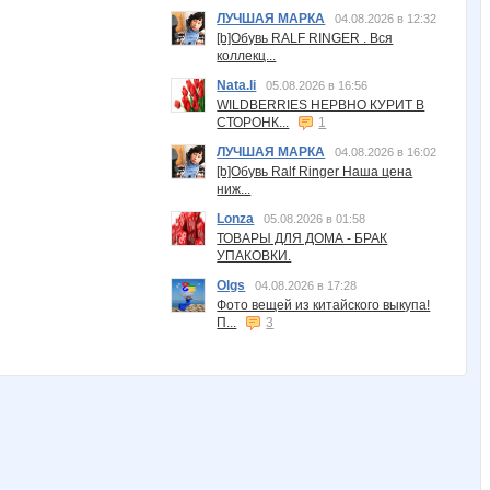
ЛУЧШАЯ МАРКА
04.08.2026 в 12:32
[b]Обувь RALF RINGER . Вся
коллекц...
Nata.li
05.08.2026 в 16:56
WILDBERRIES НЕРВНО КУРИТ В
СТОРОНК...
1
ЛУЧШАЯ МАРКА
04.08.2026 в 16:02
[b]Обувь Ralf Ringer Наша цена
ниж...
Lonza
05.08.2026 в 01:58
ТОВАРЫ ДЛЯ ДОМА - БРАК
УПАКОВКИ.
Olgs
04.08.2026 в 17:28
Фото вещей из китайского выкупа!
П...
3