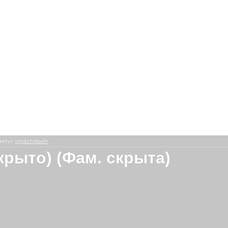
татус
«трастовый»
скрыто) (Фам. скрыта)